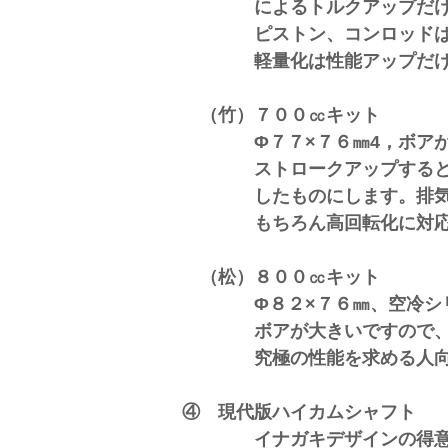
によるトルクアップだけでな
ピストン、コンロッドは、軽
軽量化は性能アップだけでは
​
（竹）７００㏄キット
Φ７７×７６㎜4，ボアが１
ストロークアップすると振動
したものにします。排気量ア
もちろん高回転化に対応し
（松）８００㏄キット
​ Φ８２×７６㎜、空冷シリ
ボアが大きいですので、往復
究極の性能を求める人向
④ 現代版ハイカムシャフト
イナガキデザインの得意分