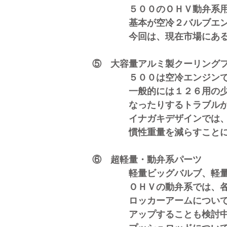
５００のＯＨＶ動弁系用に、
基本が空冷２バルブエンジン
今回は、現在市場にあるもの
⑤ 大容量アルミ製クーリング
５００は空冷エンジンですの
​ 一般的には１２６用の少し
なったり
するトラブル
イナガキデザインでは、大容
慣性重量を減らすことにより
⑥ 超軽量・動弁系パーツ
軽量ビッグバルブ、軽量ロッ
ＯＨＶの動弁系では、各パー
ロッカーアームについては、
アップ
することも検討