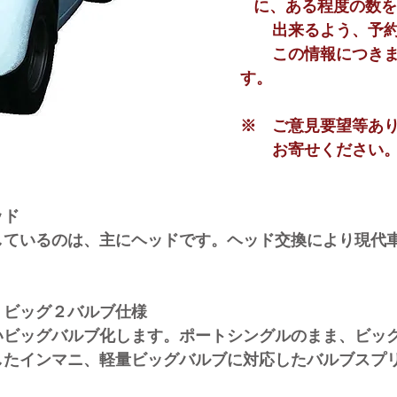
に、
ある程度の数を
出来る
よう、予
この情報につきまし
す。
​※ ご意見要望等あ
お寄せください
ッド
るのは、主にヘッドです。ヘッド交換により現代車
ビッグ２バルブ仕様
グバルブ化します。ポートシングルのまま、ビッグ
インマニ、軽量ビッグバルブに対応したバルブスプリ