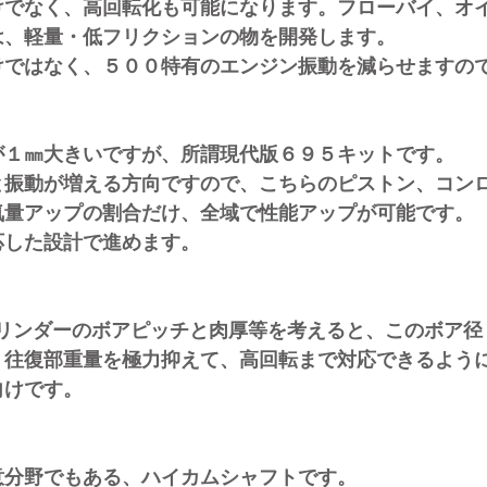
く、高回転化も可能になります。フローバイ、オイ
量・低フリクションの物を開発します。
なく、５００特有のエンジン振動を減らせますので
㎜大きいですが、所謂
現代版６９５キットです。
が増える方向ですので、こちらのピストン、コンロ
ップの割合だけ、全域で性能アップが可能です。
た設計で進めます。
ンダーのボアピッチと肉厚等を考えると、このボア径
部重量を極力抑えて、高回転まで対応できるように
けです。
野でもある、ハイカムシャフトです。