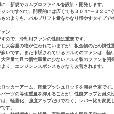
新規でカムプロファイルを設計・開発します。
ですので、開度的には広くても３０４°～３２０°ぐ
よりも、バルブリフト量をかなり増やすタイプで検
ファン
で、冷却用ファンの性能は重要です。
大容量の物が使われていますが、板金物のため慣性重
が多いです。また市販されているアルミのファンは、軽
量で且つ慣性重量の少ないアルミ製のファンを開発
、エンジンレスポンスもかなり改善されます。
カーアーム、軽量プッシュロッドを開発予定です
ツの等価重量を抑えることが、性能アップと耐久性
軽量化、強度アップだけでなく、レバー比を変更し
中です。