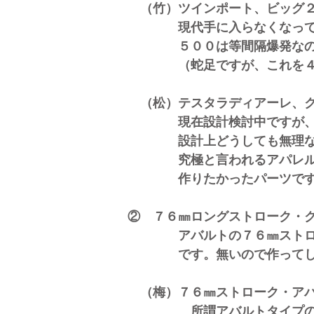
（竹）ツインポート、ビッグ
現代手に入らなくなってしま
５００は等間隔爆発なので、
（蛇足ですが、これを４０年
（松）テスタラディアーレ、ク
現在設計検討中ですが、より
設計上どうしても無理なら、
究極と言われるアパレル製テ
作りたかったパーツです
② ７６㎜ロングストローク・
アバルトの７６㎜ストローク
です。無いので作ってしま
（梅）７６㎜ストローク・アバ
所謂アバルトタイプのもの