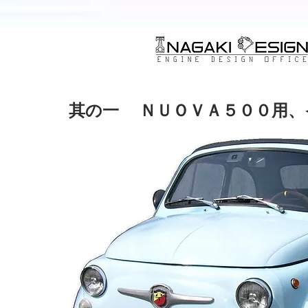
其の一
ＮＵＯＶＡ５００用、