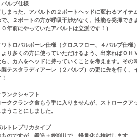
２バルブ仕様
った、アバルトの２ポートヘッドに変わるアイテム
２ポートの方が呼吸干渉がなく、性能を発揮でき
前にやっていたアバルトは立派です！）
ワトロバルボーレ仕様（クロスフロー、４バルブ仕様
多くの方に使っていただけるよう、出来ればＯＨＶ
カムをヘッドに持っていくことを考えます。その時
スタラディアーレ（２バルブ）の更に先を行く、イ
！
クランクシャフト
クランク食もう手に入りませんが、ストロークアッ
うことにしました。
ルトレプリカタイプ
ですが、鍛造＋総削りで、軽量化も検討します。