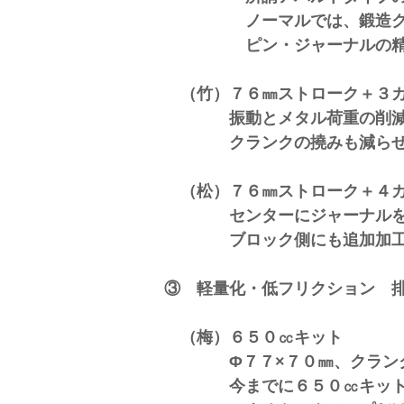
ノーマルでは、鍛造クランク
ピン・ジャーナルの精度は
（竹）７６㎜ストローク＋３カ
振動とメタル荷重の削減を狙
クランクの撓みも減らせる
（松）７６㎜ストローク＋４カ
センターにジャーナルを追加
​ ブロック側にも追加加工が
③ 軽量化・低フリクション 
（梅）６５０㏄キット
Φ７７×７０㎜、クランクは
今までに６５０㏄キットと異